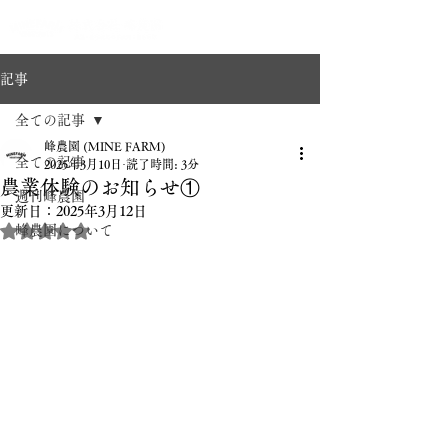
記事
全ての記事
峰農園 (MINE FARM)
全ての記事
2025年3月10日
読了時間: 3分
農業体験のお知らせ①
週刊峰農園
更新日：
2025年3月12日
5つ星のうちNaNと評価されています。
峰農園について