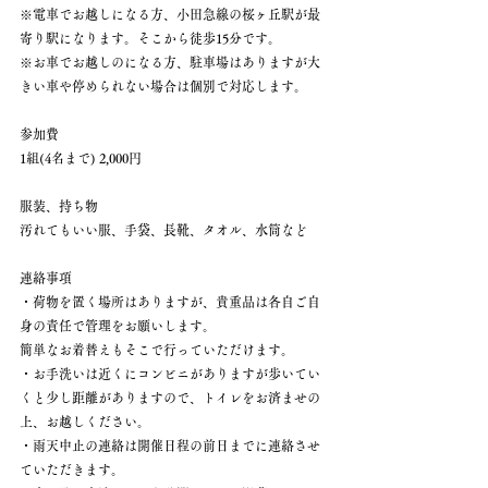
※電車でお越しになる方、小田急線の桜ヶ丘駅が最
寄り駅になります。そこから徒歩15分です。
※お車でお越しのになる方、駐車場はありますが大
きい車や停められない場合は個別で対応します。
参加費
1組(4名まで) 2,000円
服装、持ち物
汚れてもいい服、手袋、長靴、タオル、水筒など
連絡事項
・荷物を置く場所はありますが、貴重品は各自ご自
身の責任で管理をお願いします。
簡単なお着替えもそこで行っていただけます。
・お手洗いは近くにコンビニがありますが歩いてい
くと少し距離がありますので、トイレをお済ませの
上、お越しください。
・雨天中止の連絡は開催日程の前日までに連絡させ
ていただきます。