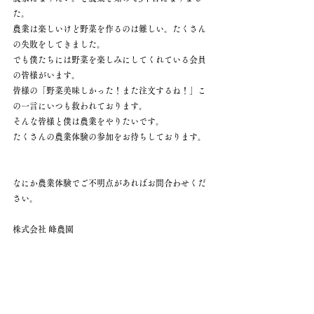
た。
農業は楽しいけど野菜を作るのは難しい。たくさん
の失敗をしてきました。
でも僕たちには野菜を楽しみにしてくれている会員
の皆様がいます。
皆様の「野菜美味しかった！また注文するね！」こ
の一言にいつも救われております。
そんな皆様と僕は農業をやりたいです。
たくさんの農業体験の参加をお待ちしております。
なにか農業体験でご不明点があればお問合わせくだ
さい。
株式会社 峰農園
副園主(非公式)　播 修平
電話番号 090-8440-4572
メール　
minefarm831@gmail.com